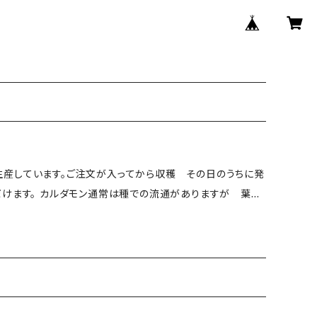
産しています。ご注文が入ってから収穫 その日のうちに発
だけます。 カルダモン通常は種での流通がありますが 葉も
もちろんスープなどのの料理の香り付けにも使えます。 フレ
ッシュカルダモンリーフ 是非お試しください 内容量 １０枚