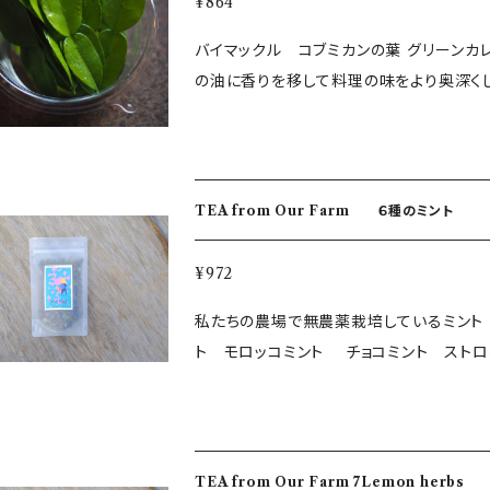
¥864
バイマックル コブミカンの葉 グリーン
TEA from Our Farm ６種のミント
¥972
私たちの農場で無農薬栽培しているミント 
ト モロッコミント チョコミント スト
ル感で飲みやすいブレンドです。ホットでもアイスでも。 ・内容量：約10g ・保存方
葉県鴨川 ＜出荷日について＞ 水・土・日・祝日は出荷作業をお休みしております。 翌日のお届けはで
きないことをご了承ください。 水・土・日発送希望でご購入されても、前営業日に発送いたしますことを
ご了承ください。 ＜配送できない一部の地域について＞ フレッシュハーブについては、北海道、四国、九
TEA from Our Farm 7Lemon herbs