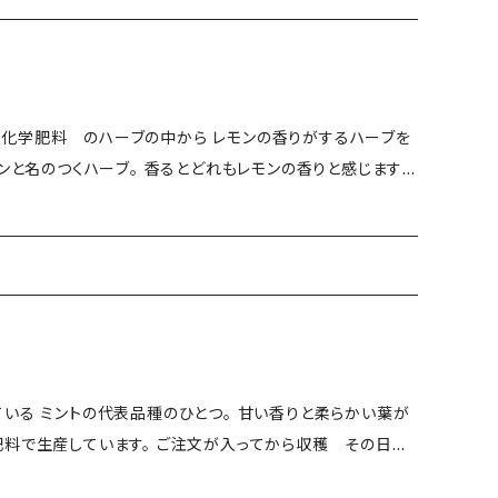
は、お送りできないことがあります。 恐れ入ります
複数ヵ所への配送について＞ お手
お願いいたします。
化学肥料 のハーブの中から レモンの香りがするハーブを
モンと名のつくハーブ。 香るとどれもレモンの香りと感じます
モン もったりしたレモン お菓子のレモンのような香り。。
した。 レモンバーベナ レモンバーム レモンマートル レ
の代表品種のひとつ。 甘い香りと柔らかい葉が
は、お送りできないことがあります。 恐れ入ります
複数ヵ所への配送について＞ お手
・保存方法： 冷蔵 ・生産地：
お願いいたします。