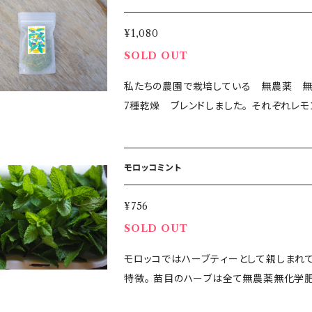
州、沖縄、離島など翌日着ができない地域について
が、該当する地域からのご購入は事前にお問い合わせください。 ＜
¥1,080
数をお掛けしますが、配送先ごとにご注文を
SOLD OUT
私たちの農園で栽培している 無農薬 無
7種乾燥 ブレンドしました。 それぞれレ
が それぞれに個性があり さっぱりしたレ
そんな7種を一つずつ乾燥してブレンドしま
モンマリーゴールド レモングラス レモンバジル レモンティーツリー すっきりと飲みやすいハーブティ
モロッコミント
です ・内容量：約10g ・原材料：ハーブ ・賞味期限：製造から3～6ヶ月 ・保存方法： 常温 ・生産地：千葉
県鴨川 ＜出荷日について＞ 水・土・日・祝日は出荷作業をお休みしております。 翌日のお届けはでき
¥756
ないことをご了承ください。 水・土・日発送希望でご購入されても、前営業日に発送いたしますことをご
SOLD OUT
了承ください。 ＜配送できない一部の地域について＞ フレッシュハーブについては、北海道、四国、九
モロッコではハーブティーとして親しまれている ミント
州、沖縄、離島など翌日着ができない地域について
特徴。 苗目のハーブは全て無農薬無化学肥料で生産しています。 ご注文が入ってから収穫 その日の
が、該当する地域からのご購入は事前にお問い合わせください。 ＜
うちに発送します。 ハーブ本来の香りをお楽しみください。 ・内容量：30g 
数をお掛けしますが、配送先ごとにご注文を