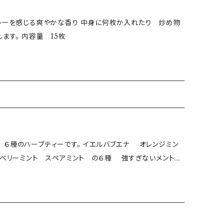
カレーを感じる爽やかな香り 中身に何枚か入れたり 炒め物
の油に香りを移して料理の味をより奥深くします。 内容量 15枚
６種のハーブティーです。 イエルバブエナ オレンジミン
ロベリーミント スペアミント の６種 強すぎないメントー
法： 常温 ・生産地：千