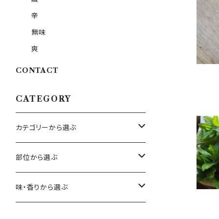
辛
無味
爽
CONTACT
CATEGORY
カテゴリーから選ぶ
ハーブ
部位から選ぶ
エディブルフラワー
花
味・香りから選ぶ
ベビーリーフ・スプラウト
葉
甘