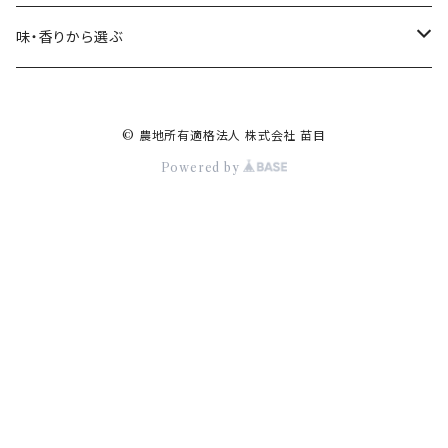
エディブルフラワー
花
味・香りから選ぶ
ベビーリーフ・スプラウト
葉
甘
© 農地所有適格法人 株式会社 苗目
ドライハーブ・エディブル
種
苦
Powered by
加工品
根
酸
辛
無味
爽