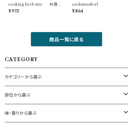
cooking herb mix 料理
cardamonleaf
に使えるハーブミックス
¥972
¥864
商品一覧に戻る
CATEGORY
カテゴリーから選ぶ
ハーブ
部位から選ぶ
エディブルフラワー
花
味・香りから選ぶ
ベビーリーフ・スプラウト
葉
甘