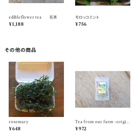
edibleflower tea 花茶
モロッコミント
¥1,188
¥756
その他の商品
rosemary
Tea from our farm -origin
al blend-
¥648
¥972