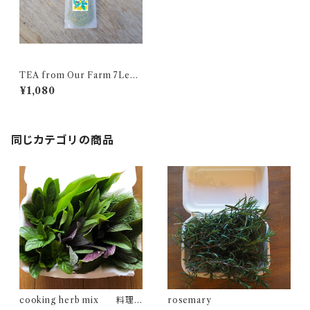
TEA from Our Farm 7Lem
on herbs
¥1,080
同じカテゴリの商品
cooking herb mix 料理
rosemary