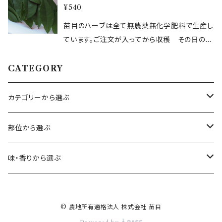
¥540
香りをお楽しみください。 ・内容量：30g ・保存
方法： 冷蔵 ・生産地：千葉県鴨川 ・配送方法：ヤ
苗目のハーブは全て無農薬無化学肥料で生産し
マトクール便 ＜出荷日について＞ 水・土・日・
ています。ご注文が入ってから収穫 その日のう
祝日は出荷作業をお休みしております。 翌日の
ちに発送します。ハーブ本来の香りがお楽しみた
お届けはできないことをご了承ください。 水・
だけます。 カレーリーフ その名の通り スパイ
CATEGORY
土・日発送希望でご購入されても、前営業日に発
シーというかカレーに入っていそうな香りがする
送いたしますことをご了承ください。 ＜離島など
ハーブです。ミカン科に属する植物で、日本名は
カテゴリーから選ぶ
一部発送できない地域について＞ 北海道、四
オオバゲッキツ（大葉月橘）、またはナンヨウザン
国、九州、沖縄、離島など翌日着ができない地域
ショウ（南洋山椒） 炒め物や油に入れて香りを
ハーブ
部位から選ぶ
については、 お送りできないことがあります。 恐
移して スパイシーな香りになります（辛くない
れ入りますが、該当する地域からのご購入は事
です） フレッシュの状態でお届けします 内容
エディブルフラワー
花
味・香りから選ぶ
前にお問い合わせください。 ＜複数点お買い上
量 約２０枚
げについて＞ 複数箇所への配送の際は、お手数
ベビーリーフ・スプラウト
葉
甘
をお掛けしますが配送先ごとにご注文をお願い
いたします。
© 農地所有適格法人 株式会社 苗目
ドライハーブ・エディブル
種
苦