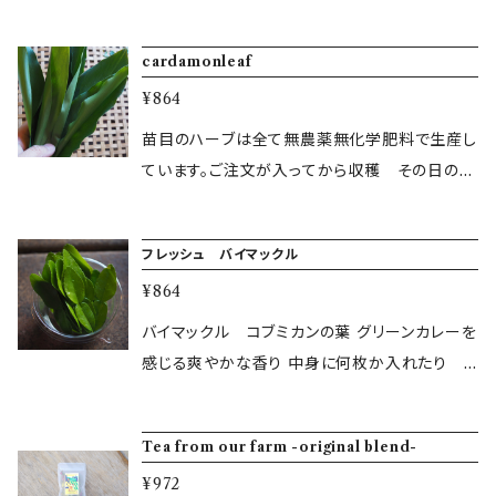
い合わせください。 ＜複数点お買い上げ 複数
ちに発送します。ハーブ本来の香りがお楽しみた
箇所への配送の際は お手数お掛けしますが配
だけます。野菜の素揚げや肉料理に。 内容量
cardamonleaf
送先ごとにご注文お願いします＞ 土日祝は出荷
約25〜30g
作業お休みいただいておりますの。 日 月
¥864
祝日の翌日のお届けはできません。 ご了承くだ
苗目のハーブは全て無農薬無化学肥料で生産し
さい。
ています。ご注文が入ってから収穫 その日のう
ちに発送します。ハーブ本来の香りがお楽しみた
だけます。 カルダモン通常は種での流通があり
フレッシュ バイマックル
ますが 葉もとても爽やかな香り。乾燥させてテ
¥864
ィーのはもちろんスープなどのの料理の香り付
けにも使えます。 フレッシュカルダモンリーフ
バイマックル コブミカンの葉 グリーンカレーを
是非お試しください 内容量 １０枚
感じる爽やかな香り 中身に何枚か入れたり
炒め物の油に香りを移して料理の味をより奥深
くします。 内容量 15枚
Tea from our farm -original blend-
¥972