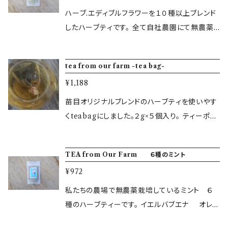
ハーブ.エディブルフラワーを１０種以上ブレンド
したハーブティです。 全て自社農園にて無農薬・
無科学肥料で作ったハーブとエディブルフラワ
ー、苗目で管理している里山から採取した植物
tea from our farm -tea bag-
などをブレンドしています。 カルダモンリーフ・ニ
¥1,188
ッケイ ・イエルバブエナ ・レモンバーベナ・アニス
ヒソップ・柚子の葉・柑橘の皮・ハナミョウガ・レ
苗目オリジナルブレンドのハーブティを使いやす
モンバーム・マートル・ステビアゼラニウムなど。
くteabagにしました。２g×５個入り。 ティーポッ
・内容量：約10g ・原材料：ハーブ、エディブルフ
トに入れてお楽しみください。一つで３杯から５
ラワー ・賞味期限：製造から3～6ヶ月 ・保存方
杯分。 私たちの農園で採れたハーブ・里山から
TEA from Our Farm ６種のミント
法： 常温 ・生産地：千葉県鴨川 ＜出荷日につい
採取した植物を約１０種前後ブレンドしていま
て＞ 水・土・日・祝日は出荷作業をお休みしてお
¥972
す。 カルダモンリーフ・ニッケイ ・イエルバブエナ
ります。 翌日のお届けはできないことをご了承く
・レモンバーベナ・アニスヒソップ・柚子の葉・ 柑
私たちの農場で無農薬栽培しているミント ６
ださい。 水・土・日発送希望でご購入されても、
橘の皮・ハナミョウガ・レモンバーム・など 全て
種のハーブティーです。 イエルバブエナ オレン
前営業日に発送いたしますことをご了承くださ
無農薬・自然栽培の植物を使用しています。
ジミント モロッコミント チョコミント スト
い。 ＜配送できない一部の地域について＞ フレ