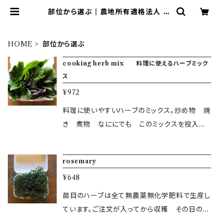
部位から選ぶ | 農地所有適格法人 株
式会社 苗目
HOME
部位から選ぶ
cooking herb mix 料理に使えるハーブミック
ス
¥972
料理に使いやすいハーブのミックス。炒め物 焼
き 煮物 なににでも このミックスを投入す
る事でハーブの味が楽しめます 4種から5種のミ
ックス ＜離島など一部発送できない地域につい
rosemary
て＞ 一部の商品について、北海道、四国、九州、
¥648
沖縄、離島など翌日着ができない地域について
は、お送りできないことがあります。恐れ入りま
苗目のハーブは全て無農薬無化学肥料で生産し
すが、該当する地域からのご購入は事前にお問
ています。ご注文が入ってから収穫 その日のう