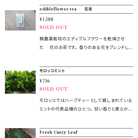
ロベリーミント スペアミント の６種 強す
ッシュハーブについては、北海道、四国、九州、沖
edibleflower tea 花茶
ぎないメントール感で飲みやすいブレンドです。
縄、離島など翌日着ができない地域については、
¥1,188
ホットでもアイスでも。 ・内容量：約10g ・保存方
お送りできないことがあります。 恐れ入ります
SOLD OUT
法： 常温 ・生産地：千葉県鴨川 ＜出荷日につい
が、該当する地域からのご購入は事前にお問い
て＞ 水・土・日・祝日は出荷作業をお休みしてお
無農薬栽培のエディブルフラワーを乾燥させ
合わせください。 ＜複数ヵ所への配送について
ります。 翌日のお届けはできないことをご了承く
た 花のお茶です。 香りのある花をブレンドし
＞ お手数をお掛けしますが、配送先ごとにご注
ださい。 水・土・日発送希望でご購入されても、
たお茶です ミントフラワー 菜の花 マ
文をお願いいたします。
前営業日に発送いたしますことをご了承くださ
ロウ 梅の花 マーガレット など 内容量 約
モロッコミント
い。 ＜配送できない一部の地域について＞ フレ
10g
ッシュハーブについては、北海道、四国、九州、沖
¥756
SOLD OUT
縄、離島など翌日着ができない地域については、
お送りできないことがあります。 恐れ入ります
モロッコではハーブティーとして親しまれている
が、該当する地域からのご購入は事前にお問い
ミントの代表品種のひとつ。 甘い香りと柔らかい
合わせください。 ＜複数ヵ所への配送について
葉が特徴。 苗目のハーブは全て無農薬無化学肥
＞ お手数をお掛けしますが、配送先ごとにご注
料で生産しています。 ご注文が入ってから収
文をお願いいたします。
Fresh Curry Leaf
穫 その日のうちに発送します。 ハーブ本来の