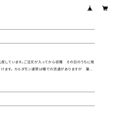
産しています。ご注文が入ってから収穫 その日のうちに発
だけます。 カルダモン通常は種での流通がありますが 葉も
もちろんスープなどのの料理の香り付けにも使えます。 フレ
ッシュカルダモンリーフ 是非お試しください 内容量 １０枚