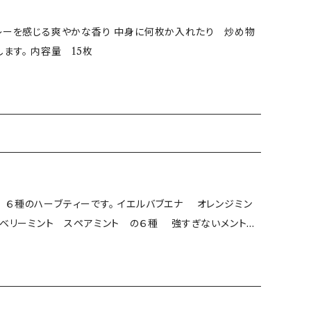
カレーを感じる爽やかな香り 中身に何枚か入れたり 炒め物
の油に香りを移して料理の味をより奥深くします。 内容量 15枚
６種のハーブティーです。 イエルバブエナ オレンジミン
ロベリーミント スペアミント の６種 強すぎないメントー
法： 常温 ・生産地：千