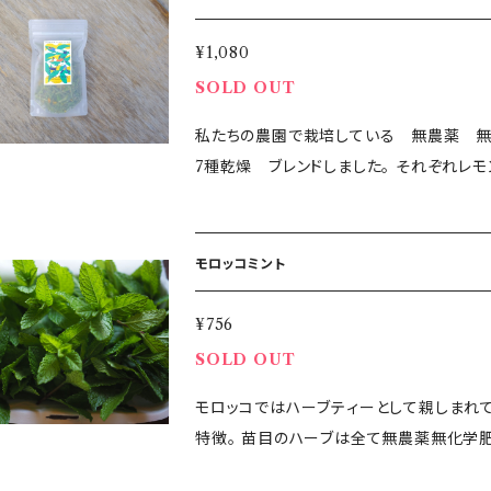
州、沖縄、離島など翌日着ができない地域について
が、該当する地域からのご購入は事前にお問い合わせください。 ＜
¥1,080
数をお掛けしますが、配送先ごとにご注文を
SOLD OUT
私たちの農園で栽培している 無農薬 無
7種乾燥 ブレンドしました。 それぞれレ
が それぞれに個性があり さっぱりしたレ
そんな7種を一つずつ乾燥してブレンドしま
モンマリーゴールド レモングラス レモンバジル レモンティーツリー すっきりと飲みやすいハーブティ
モロッコミント
です ・内容量：約10g ・原材料：ハーブ ・賞味期限：製造から3～6ヶ月 ・保存方法： 常温 ・生産地：千葉
県鴨川 ＜出荷日について＞ 水・土・日・祝日は出荷作業をお休みしております。 翌日のお届けはでき
¥756
ないことをご了承ください。 水・土・日発送希望でご購入されても、前営業日に発送いたしますことをご
SOLD OUT
了承ください。 ＜配送できない一部の地域について＞ フレッシュハーブについては、北海道、四国、九
モロッコではハーブティーとして親しまれている ミント
州、沖縄、離島など翌日着ができない地域について
特徴。 苗目のハーブは全て無農薬無化学肥料で生産しています。 ご注文が入ってから収穫 その日の
が、該当する地域からのご購入は事前にお問い合わせください。 ＜
うちに発送します。 ハーブ本来の香りをお楽しみください。 ・内容量：30g 
数をお掛けしますが、配送先ごとにご注文を