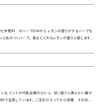
は、お送りできないことがあります。 恐れ入ります
複数ヵ所への配送について＞ お手
お願いいたします。
化学肥料 のハーブの中から レモンの香りがするハーブを
モンと名のつくハーブ。 香るとどれもレモンの香りと感じます
モン もったりしたレモン お菓子のレモンのような香り。。
した。 レモンバーベナ レモンバーム レモンマートル レ
の代表品種のひとつ。 甘い香りと柔らかい葉が
は、お送りできないことがあります。 恐れ入ります
複数ヵ所への配送について＞ お手
・保存方法： 冷蔵 ・生産地：
お願いいたします。