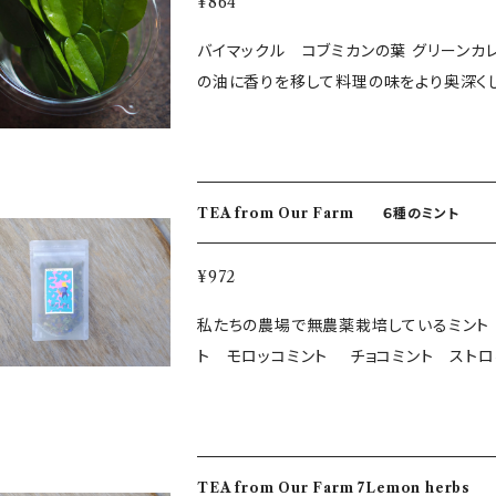
¥864
バイマックル コブミカンの葉 グリーン
TEA from Our Farm ６種のミント
¥972
私たちの農場で無農薬栽培しているミント 
ト モロッコミント チョコミント スト
ル感で飲みやすいブレンドです。ホットでもアイスでも。 ・内容量：約10g ・保存方
葉県鴨川 ＜出荷日について＞ 水・土・日・祝日は出荷作業をお休みしております。 翌日のお届けはで
きないことをご了承ください。 水・土・日発送希望でご購入されても、前営業日に発送いたしますことを
ご了承ください。 ＜配送できない一部の地域について＞ フレッシュハーブについては、北海道、四国、九
TEA from Our Farm 7Lemon herbs