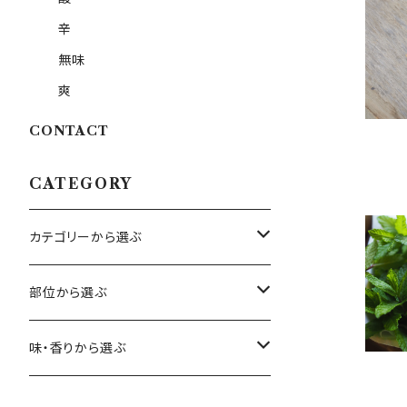
辛
無味
爽
CONTACT
CATEGORY
カテゴリーから選ぶ
ハーブ
部位から選ぶ
エディブルフラワー
花
味・香りから選ぶ
ベビーリーフ・スプラウト
葉
甘