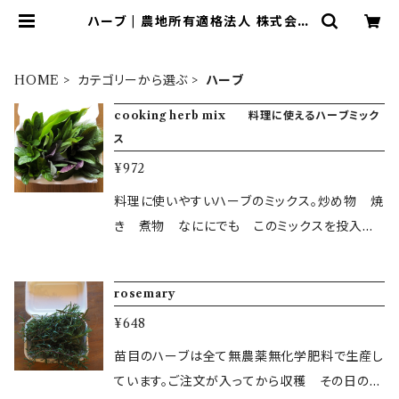
ハーブ | 農地所有適格法人 株式会社
苗目
HOME
カテゴリーから選ぶ
ハーブ
cooking herb mix 料理に使えるハーブミック
ス
¥972
料理に使いやすいハーブのミックス。炒め物 焼
き 煮物 なににでも このミックスを投入す
る事でハーブの味が楽しめます 4種から5種のミ
ックス ＜離島など一部発送できない地域につい
rosemary
て＞ 一部の商品について、北海道、四国、九州、
¥648
沖縄、離島など翌日着ができない地域について
は、お送りできないことがあります。恐れ入りま
苗目のハーブは全て無農薬無化学肥料で生産し
すが、該当する地域からのご購入は事前にお問
ています。ご注文が入ってから収穫 その日のう