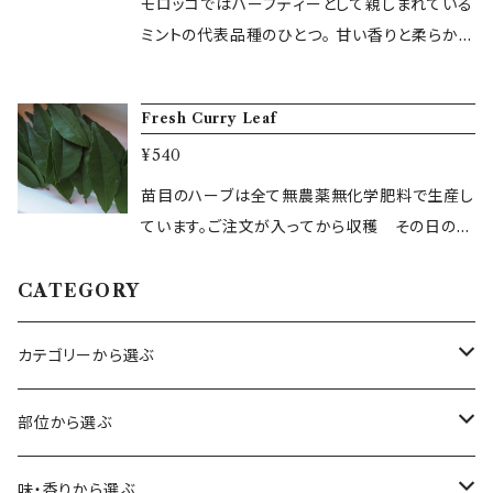
モロッコではハーブティーとして親しまれている
できないことをご了承ください。 水・土・日発送
ミントの代表品種のひとつ。 甘い香りと柔らかい
希望でご購入されても、前営業日に発送いたし
葉が特徴。 苗目のハーブは全て無農薬無化学肥
ますことをご了承ください。 ＜配送できない一部
料で生産しています。 ご注文が入ってから収
の地域について＞ フレッシュハーブについては、
Fresh Curry Leaf
穫 その日のうちに発送します。 ハーブ本来の
北海道、四国、九州、沖縄、離島など翌日着がで
¥540
香りをお楽しみください。 ・内容量：30g ・保存
きない地域については、お送りできないことがあ
方法： 冷蔵 ・生産地：千葉県鴨川 ・配送方法：ヤ
苗目のハーブは全て無農薬無化学肥料で生産し
ります。 恐れ入りますが、該当する地域からのご
マトクール便 ＜出荷日について＞ 水・土・日・
ています。ご注文が入ってから収穫 その日のう
購入は事前にお問い合わせください。 ＜複数ヵ
祝日は出荷作業をお休みしております。 翌日の
ちに発送します。ハーブ本来の香りがお楽しみた
所への配送について＞ お手数をお掛けします
お届けはできないことをご了承ください。 水・
だけます。 カレーリーフ その名の通り スパイ
CATEGORY
が、配送先ごとにご注文をお願いいたします。
土・日発送希望でご購入されても、前営業日に発
シーというかカレーに入っていそうな香りがする
送いたしますことをご了承ください。 ＜離島など
ハーブです。ミカン科に属する植物で、日本名は
カテゴリーから選ぶ
一部発送できない地域について＞ 北海道、四
オオバゲッキツ（大葉月橘）、またはナンヨウザン
国、九州、沖縄、離島など翌日着ができない地域
ショウ（南洋山椒） 炒め物や油に入れて香りを
ハーブ
部位から選ぶ
については、 お送りできないことがあります。 恐
移して スパイシーな香りになります（辛くない
れ入りますが、該当する地域からのご購入は事
です） フレッシュの状態でお届けします 内容
エディブルフラワー
花
味・香りから選ぶ