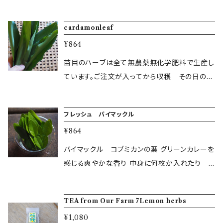
い合わせください。 ＜複数点お買い上げ 複数
ちに発送します。ハーブ本来の香りがお楽しみた
箇所への配送の際は お手数お掛けしますが配
だけます。野菜の素揚げや肉料理に。 内容量
cardamonleaf
送先ごとにご注文お願いします＞ 土日祝は出荷
約25〜30g
作業お休みいただいておりますの。 日 月
¥864
祝日の翌日のお届けはできません。 ご了承くだ
苗目のハーブは全て無農薬無化学肥料で生産し
さい。
ています。ご注文が入ってから収穫 その日のう
ちに発送します。ハーブ本来の香りがお楽しみた
だけます。 カルダモン通常は種での流通があり
フレッシュ バイマックル
ますが 葉もとても爽やかな香り。乾燥させてテ
¥864
ィーのはもちろんスープなどのの料理の香り付
けにも使えます。 フレッシュカルダモンリーフ
バイマックル コブミカンの葉 グリーンカレーを
是非お試しください 内容量 １０枚
感じる爽やかな香り 中身に何枚か入れたり
炒め物の油に香りを移して料理の味をより奥深
くします。 内容量 15枚
TEA from Our Farm 7Lemon herbs
¥1,080