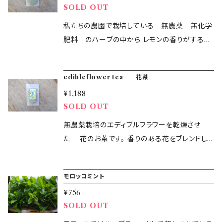
SOLD OUT
私たちの農園で栽培している 無農薬 無化学
肥料 のハーブの中から レモンの香りがするハ
ーブを7種乾燥 ブレンドしました。 それぞれレ
モンと名のつくハーブ。 香るとどれもレモンの香
edibleflower tea 花茶
りと感じますが それぞれに個性があり さっぱ
¥1,188
りしたレモン もったりしたレモン お菓子のレ
SOLD OUT
モンのような香り。。 そんな7種を一つずつ乾燥
してブレンドしました。 レモンバーベナ レモン
無農薬栽培のエディブルフラワーを乾燥させ
バーム レモンマートル レモンマリーゴールド
た 花のお茶です。 香りのある花をブレンドし
レモングラス レモンバジル レモンティーツリ
たお茶です ミントフラワー 菜の花 マ
ー すっきりと飲みやすいハーブティです ・内容
ロウ 梅の花 マーガレット など 内容量 約
モロッコミント
量：約10g ・原材料：ハーブ ・賞味期限：製造か
10g
ら3～6ヶ月 ・保存方法： 常温 ・生産地：千葉県
¥756
SOLD OUT
鴨川 ＜出荷日について＞ 水・土・日・祝日は出
荷作業をお休みしております。 翌日のお届けは