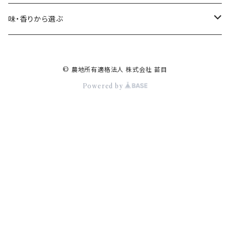
エディブルフラワー
花
味・香りから選ぶ
ベビーリーフ・スプラウト
葉
甘
© 農地所有適格法人 株式会社 苗目
ドライハーブ・エディブル
種
苦
Powered by
加工品
根
酸
辛
無味
爽